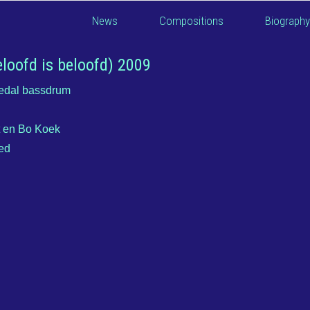
News
Compositions
Biography
eloofd is beloofd) 2009
pedal bassdrum
st en Bo Koek
ed