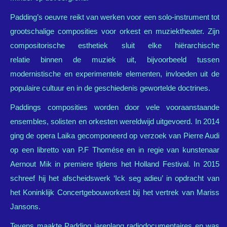
Padding’s oeuvre reikt van werken voor een solo-instrument tot
grootschalige composities voor orkest en muziektheater. Zijn
compositorische esthetiek sluit elke hiërarchische
relatie binnen de muziek uit, bijvoorbeeld tussen
modernistische en experimentele elementen, invloeden uit de
populaire cultuur en in de geschiedenis gewortelde doctrines.
Paddings composities worden door vele vooraanstaande
ensembles, solisten en orkesten wereldwijd uitgevoerd. In 2014
ging de opera Laika gecomponeerd op verzoek van Pierre Audi
op een libretto van P.F Thomése en in regie van kunstenaar
Aernout Mik in premiere tijdens het Holland Festival. In 2015
schreef hij het afscheidswerk ‘Ick seg adieu’ in opdracht van
het Koninklijk Concertgebouworkest bij het vertrek van Mariss
Jansons.
Tevens maakte Padding jarenlang radiodocumentaires en was