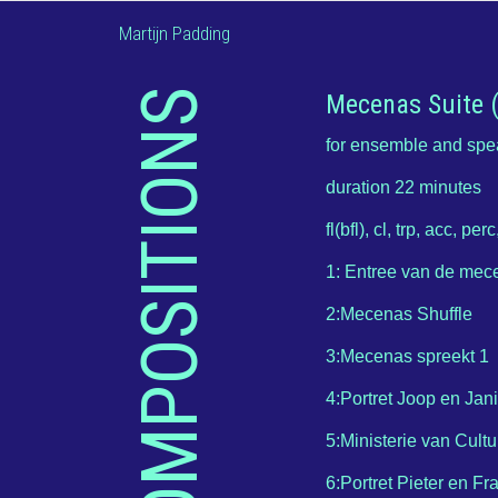
Martijn Padding
COMPOSITIONS
Mecenas Suite 
for ensemble and sp
duration 22 minutes
fl(bfl), cl, trp, acc, pe
1: Entree van de mec
2:Mecenas Shuffle
3:Mecenas spreekt 1
4:Portret Joop en Ja
5:Ministerie van Cult
6:Portret Pieter en F