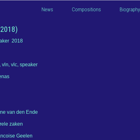
News
Compositions
Biography
(2018)
eaker 2018
rc, vln, vlc, speaker
enas
nine van den Ende
urele zaken
rancoise Geelen